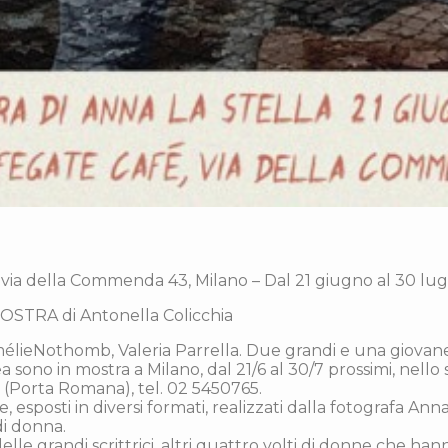
 via della Commenda 43, Milano – Dal 21 giugno al 30 lug
STRA di Antonella Colicchia
mélieNothomb, Valeria Parrella. Due grandi e una giovan
ono in mostra a Milano, dal 21/6 al 30/7 prossimi, nello s
Porta Romana), tel. 02 5450765.
e, esposti in diversi formati, realizzati dalla fotografa Anna
di donna.
delle grandi scrittrici, altri quattro volti di donne che h