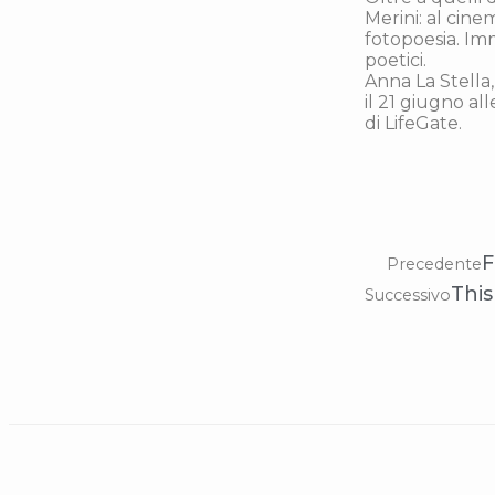
Merini: al cine
fotopoesia. Imma
poetici.
Anna La Stella,
il 21 giugno al
di LifeGate.
F
Precedente
This
Successivo