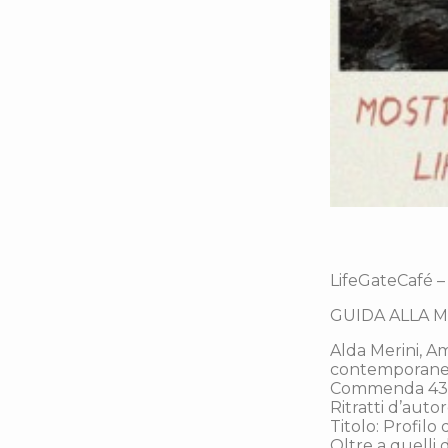
LifeGateCafé –
GUIDA ALLA MO
Alda Merini, A
contemporanea s
Commenda 43 (
Ritratti d’autor
Titolo: Profilo 
Oltre a quelli 