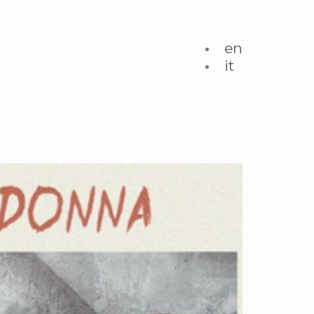
en
it