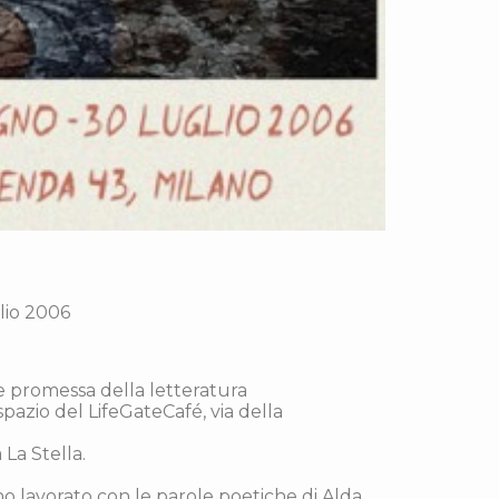
lio 2006
e promessa della letteratura
pazio del LifeGateCafé, via della
 La Stella.
anno lavorato con le parole poetiche di Alda