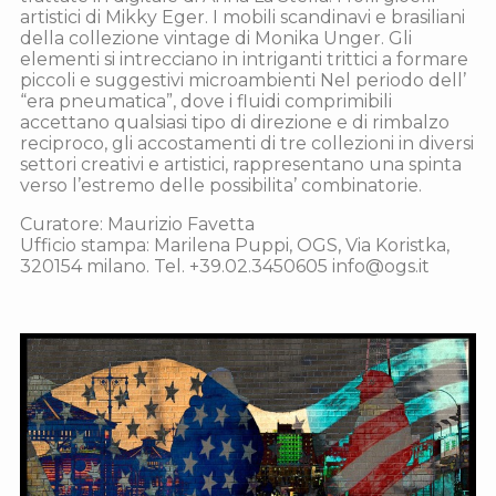
artistici di Mikky Eger. I mobili scandinavi e brasiliani
della collezione vintage di Monika Unger. Gli
elementi si intrecciano in intriganti trittici a formare
piccoli e suggestivi microambienti Nel periodo dell’
“era pneumatica”, dove i fluidi comprimibili
accettano qualsiasi tipo di direzione e di rimbalzo
reciproco, gli accostamenti di tre collezioni in diversi
settori creativi e artistici, rappresentano una spinta
verso l’estremo delle possibilita’ combinatorie.
Curatore: Maurizio Favetta
Ufficio stampa: Marilena Puppi, OGS, Via Koristka,
320154 milano. Tel. +39.02.3450605 info@ogs.it