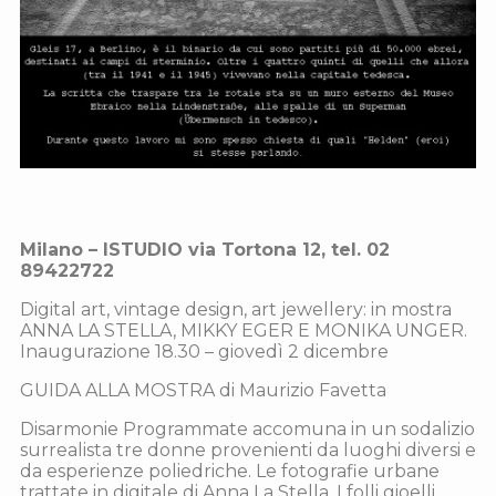
Milano – ISTUDIO via Tortona 12, tel. 02
89422722
Digital art, vintage design, art jewellery: in mostra
ANNA LA STELLA, MIKKY EGER E MONIKA UNGER.
Inaugurazione 18.30 – giovedì 2 dicembre
GUIDA ALLA MOSTRA di Maurizio Favetta
Disarmonie Programmate accomuna in un sodalizio
surrealista tre donne provenienti da luoghi diversi e
da esperienze poliedriche. Le fotografie urbane
trattate in digitale di Anna La Stella. I folli gioelli