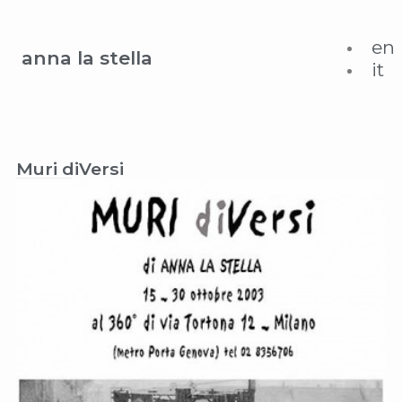
en
anna la stella
it
Muri diVersi