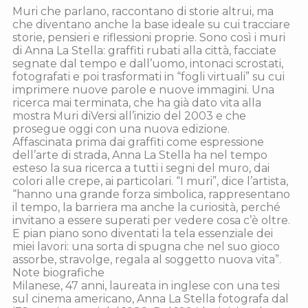
Muri che parlano, raccontano di storie altrui, ma
che diventano anche la base ideale su cui tracciare
storie, pensieri e riflessioni proprie. Sono così i muri
di Anna La Stella: graffiti rubati alla città, facciate
segnate dal tempo e dall’uomo, intonaci scrostati,
fotografati e poi trasformati in “fogli virtuali” su cui
imprimere nuove parole e nuove immagini. Una
ricerca mai terminata, che ha già dato vita alla
mostra Muri diVersi all’inizio del 2003 e che
prosegue oggi con una nuova edizione.
Affascinata prima dai graffiti come espressione
dell’arte di strada, Anna La Stella ha nel tempo
esteso la sua ricerca a tutti i segni del muro, dai
colori alle crepe, ai particolari. “I muri”, dice l’artista,
“hanno una grande forza simbolica, rappresentano
il tempo, la barriera ma anche la curiosità, perché
invitano a essere superati per vedere cosa c’è oltre.
E pian piano sono diventati la tela essenziale dei
miei lavori: una sorta di spugna che nel suo gioco
assorbe, stravolge, regala al soggetto nuova vita”.
Note biografiche
Milanese, 47 anni, laureata in inglese con una tesi
sul cinema americano, Anna La Stella fotografa dal